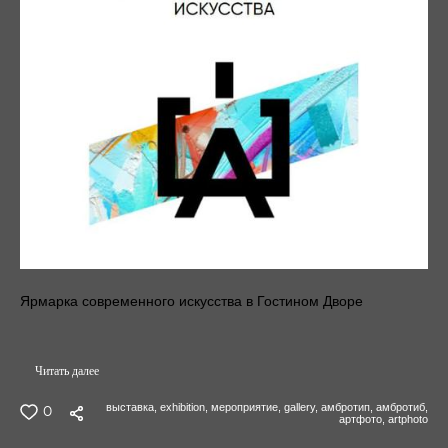
Ярмарка современного искусства в Гостином Дворе
Читать далее
выставка,
exhibition,
мероприятие,
gallery,
амбротип,
амбротиб,
0
артфото,
artphoto