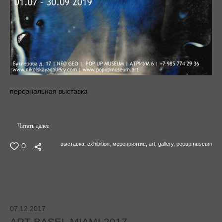
персональная выставка
Читать далее
выставка,
exhibition,
мероприятие,
art,
gallery,
popupmuseum
0
07.12.2017
ART BASEL MIAMI 2017