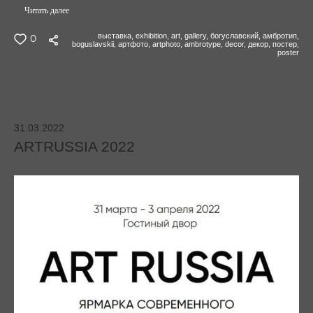
Читать далее
выставка,
exhibition,
art,
gallery,
богуславский,
амбротип,
0
boguslavskii,
артфото,
artphoto,
ambrotype,
decor,
декор,
постер,
poster
31.03.2022
ARTRUSSIA 2022