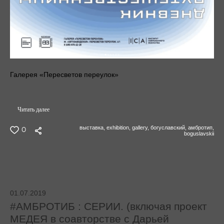
Галерея «Пересветов переулок»
Читать далее
выставка,
exhibition,
gallery,
богуславский,
амбротип,
0
boguslavskii
01.07.2019
#АМБРОТИБ : СЕРИИ. (включая проект
МЕДЕЯ в соавторстве с Дарьей