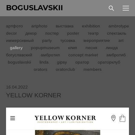
BOGUSLAVSKII
артфото
artphoto
выставка
exhibition
ambrotype
decor
декор
постер
poster
театр
спектакль
иммерсивный
party
тусовка
мероприятие
art
gallery
popupmuseum
клип
песня
линда
богуславский
амбротип
concept market
амбротиб
boguslavskii
linda
gipsy
оратор
ораторклуб
orators
oratorclub
members
16.04.2022
YELLOW KORNER