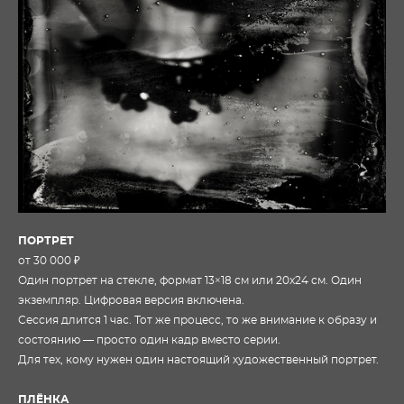
ПОРТРЕТ
от 30 000 ₽
Один портрет на стекле, формат 13×18 см или 20х24 см. Один
экземпляр. Цифровая версия включена.
Сессия длится 1 час. Тот же процесс, то же внимание к образу и
состоянию — просто один кадр вместо серии.
Для тех, кому нужен один настоящий художественный портрет.
ПЛЁНКА